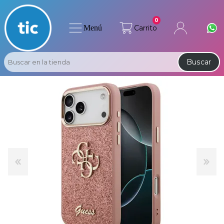
0
Menú
Carrito
Buscar