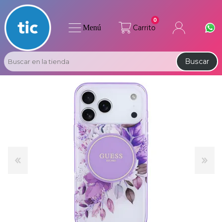
0
Menú
Carrito
Buscar