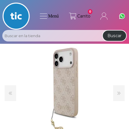
0
Menú
Carrito
Buscar