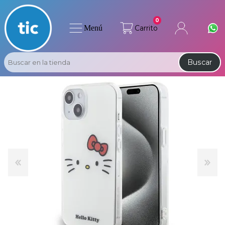
0
Menú
Carrito
Buscar