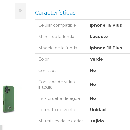
LAPTOP BAG
BUMPER
SS
N
Nuevo Centro Shopping
TPU MAGSAFE
Características
FOLIO CASE
SHINE
LO KITTY
Atlántico Shopping - Maldonado
LEATHER CAS
Celular compatible
Iphone 16 Plus
GO BOSS
SILICONA MAG
ORIGINAL IP
L LAGERFELD
Marca de la funda
Lacoste
SILICONA MA
OSTE
Modelo de la funda
Iphone 16 Plus
CEDES BENZ - AMG
Color
Verde
 BULL
Con tapa
No
MSUNG
Con tapa de vidrio
No
integral
Es a prueba de agua
No
Formato de venta
Unidad
Materiales del exterior
Tejido