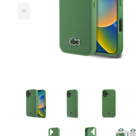
GUE
HEL
HU
KAR
LAC
MER
RED
SA