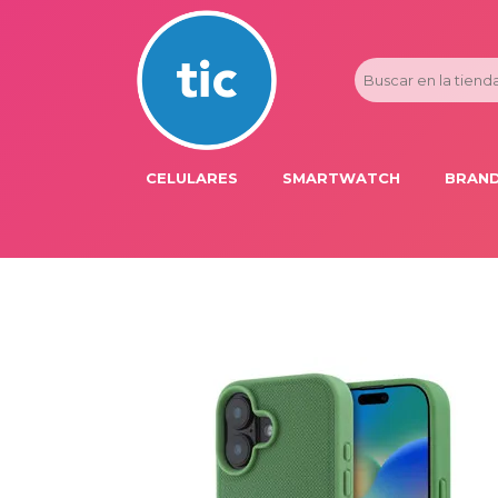
CELULARES
SMARTWATCH
BRAND
PROMOS
ADI
HONOR
APP
APPLE IPHONE
AST
BLU PRODUCTS
BM
XIAOMI
DIE
SAMSUNG
DK
FER