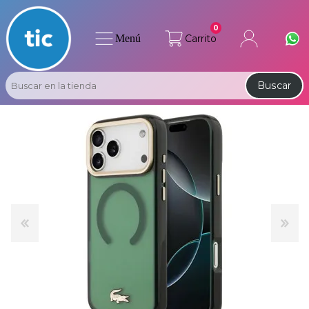
0
Menú
Carrito
Buscar