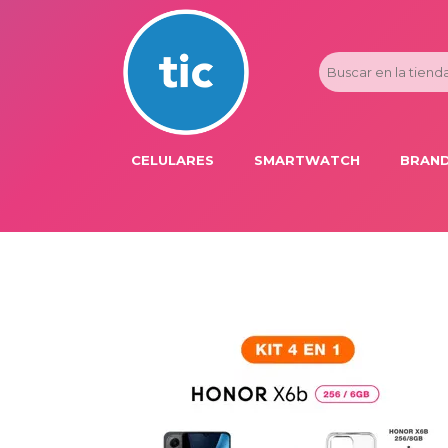
CELULARES
SMARTWATCH
BRAND
PROMOS
ADI
HONOR
APP
APPLE IPHONE
AST
BLU PRODUCTS
BM
XIAOMI
DIE
SAMSUNG
DK
FER