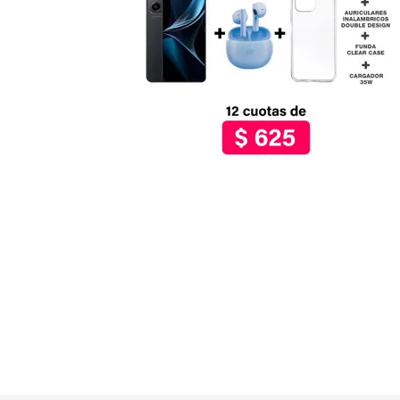
GUE
HEL
HU
KAR
LAC
MER
RED
SA