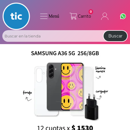
0
Menú
Carrito
Buscar