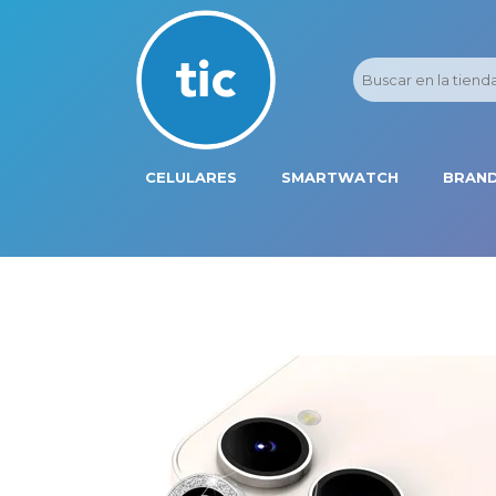
CELULARES
SMARTWATCH
BRAND
PROMOS
ADI
HONOR
APP
APPLE IPHONE
AST
BLU PRODUCTS
BM
XIAOMI
DIE
SAMSUNG
DK
FER