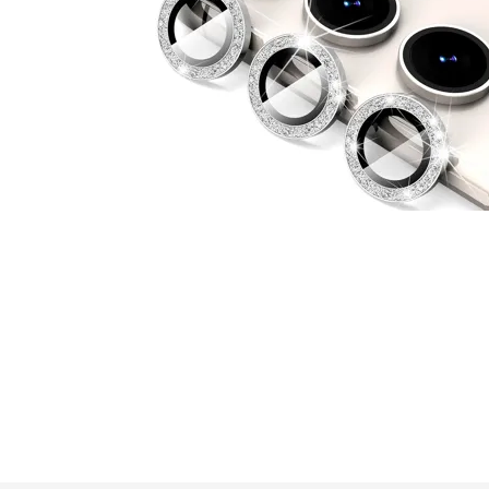
GUE
HEL
HU
KAR
LAC
MER
RED
SA