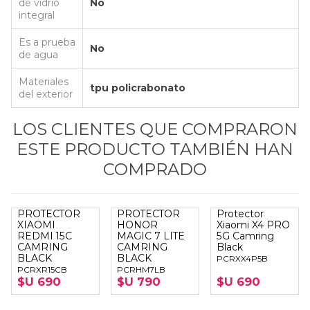
de vidrio
No
integral
Es a prueba
No
de agua
Materiales
tpu policrabonato
del exterior
LOS CLIENTES QUE COMPRARON
ESTE PRODUCTO TAMBIÉN HAN
COMPRADO
PROTECTOR
PROTECTOR
Protector
XIAOMI
HONOR
Xiaomi X4 PRO
REDMI 15C
MAGIC 7 LITE
5G Camring
CAMRING
CAMRING
Black
BLACK
BLACK
PCRXX4P5B
PCRXR15CB
PCRHM7LB
$U 690
$U 790
$U 690