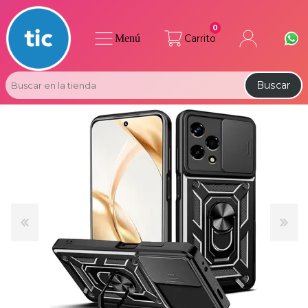
0
Menú
Carrito
Buscar