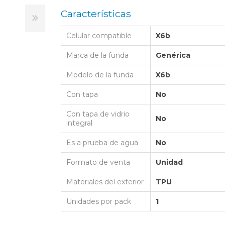
LAPTOP BAG
BUMPER
SS
N
Características
Nuevo Centro Shopping
TPU MAGSAFE
FOLIO CASE
SHINE
LO KITTY
Atlántico Shopping - Maldonado
LEATHER CAS
Celular compatible
X6b
GO BOSS
SILICONA MAG
Marca de la funda
Genérica
ORIGINAL IP
L LAGERFELD
Modelo de la funda
X6b
SILICONA MA
OSTE
Con tapa
No
CEDES BENZ - AMG
Con tapa de vidrio
No
 BULL
integral
MSUNG
Es a prueba de agua
No
Formato de venta
Unidad
Materiales del exterior
TPU
Unidades por pack
1