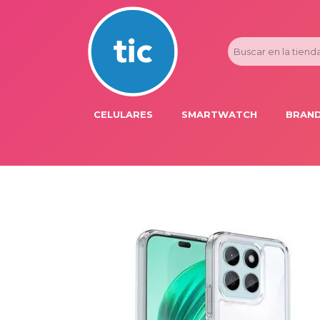
CELULARES
SMARTWATCH
BRAND
PROMOS
ADI
HONOR
APP
APPLE IPHONE
AST
BLU PRODUCTS
BM
XIAOMI
DIE
SAMSUNG
DK
FER