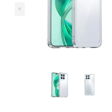
GUE
HEL
HU
KAR
LAC
MER
RED
SA