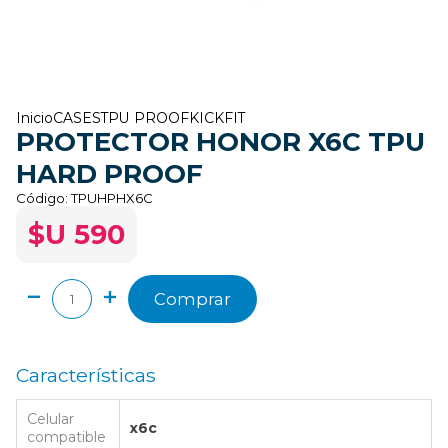
Inicio
CASES
TPU PROOF
KICKFIT
PROTECTOR HONOR X6C TPU
HARD PROOF
Código:
TPUHPHX6C
$U 590
Comprar
Características
Celular
x6c
compatible