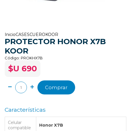
Inicio
CASES
CUERO
KOOR
PROTECTOR HONOR X7B
KOOR
Código:
PROKHX7B
$U 690
Comprar
Características
Celular
Honor X7B
compatible