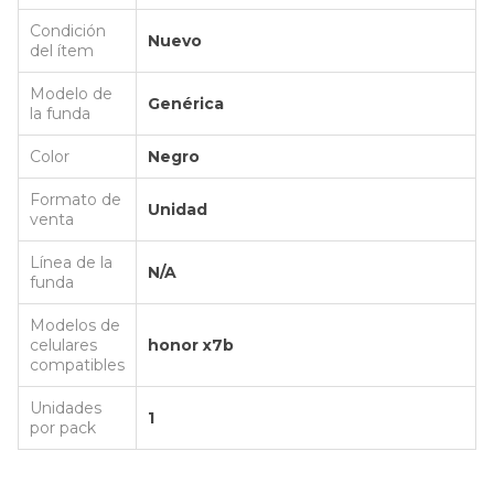
Condición
Nuevo
del ítem
Modelo de
Genérica
la funda
Color
Negro
Formato de
Unidad
venta
Línea de la
N/A
funda
Modelos de
celulares
honor x7b
compatibles
Unidades
1
por pack