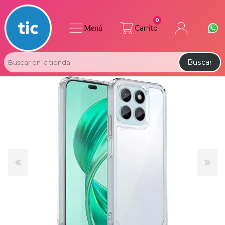
0
Menú
Carrito
Buscar