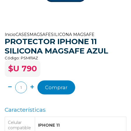
Inicio
CASES
MAGSAFE
SILICONA MAGSAFE
PROTECTOR IPHONE 11
SILICONA MAGSAFE AZUL
Código:
PSMI11AZ
$U 790
Comprar
Características
Celular
IPHONE 11
compatible