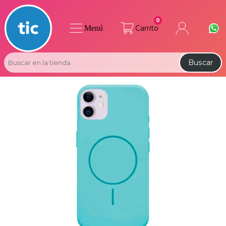
0
Menú
Carrito
Buscar