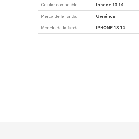
LAPTOP BAG
BUMPER
NOTEBOO
Celular compatible
Iphone 13 14
TPU MAGSAFE
FOLIO CASE
SHINE
TTY
Marca de la funda
Genérica
LEATHER CASE MAG
SS
Modelo de la funda
IPHONE 13 14
SILICONA MAGSAFE 
ORIGINAL IPHONE
GERFELD
SILICONA MAGSAFE
S BENZ - AMG
L
G