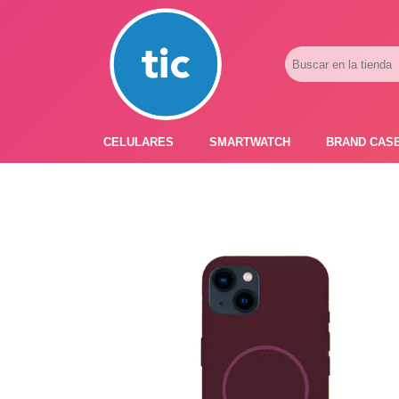
CELULARES
SMARTWATCH
BRAND CAS
PROMOS
ADIDAS
HONOR
APPLE I
APPLE IPHONE
ASTON M
BLU PRODUCTS
BMW
XIAOMI
DIESEL
SAMSUNG
DKNY
FERRARI