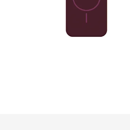
GUESS
HELLO KI
HUGO BO
KARL LA
LACOSTE
MERCEDE
RED BUL
SAMSUN