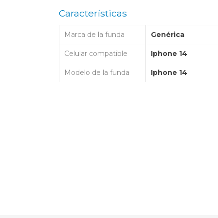
LAPTOP BAG
BUMPER
SS
N
Características
Nuevo Centro Shopping
TPU MAGSAFE
FOLIO CASE
SHINE
LO KITTY
Atlántico Shopping - Maldonado
LEATHER CAS
Marca de la funda
Genérica
GO BOSS
SILICONA MAG
Celular compatible
Iphone 14
ORIGINAL IP
L LAGERFELD
Modelo de la funda
Iphone 14
SILICONA MA
OSTE
CEDES BENZ - AMG
 BULL
MSUNG