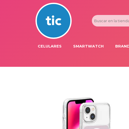
CELULARES
SMARTWATCH
BRAND
PROMOS
ADI
HONOR
APP
APPLE IPHONE
AST
BLU PRODUCTS
BM
XIAOMI
DIE
SAMSUNG
DK
FER