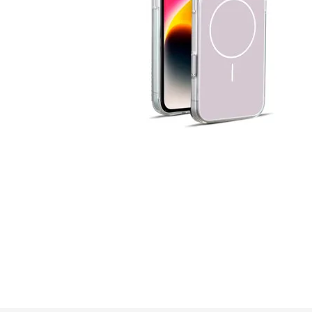
GUE
HEL
HU
KAR
LAC
MER
RED
SA