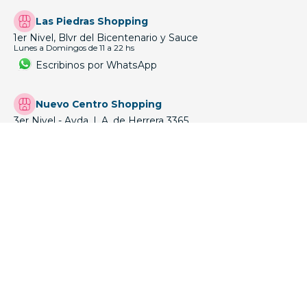
Las Piedras Shopping
1er Nivel, Blvr del Bicentenario y Sauce
Lunes a Domingos de 11 a 22 hs
Escribinos por WhatsApp
Nuevo Centro Shopping
3er Nivel - Avda. L.A. de Herrera 3365
Domingos a jueves de 10 a 21 hs
Viernes y sabados de 10 a 22 hs
Escribinos por WhatsApp
Shopping Atlántico Maldonado
Av. Roosevelt – Parada 22 - 2do nivel
Lunes a domingos de 10 a 22 hs
Escribinos por WhatsApp