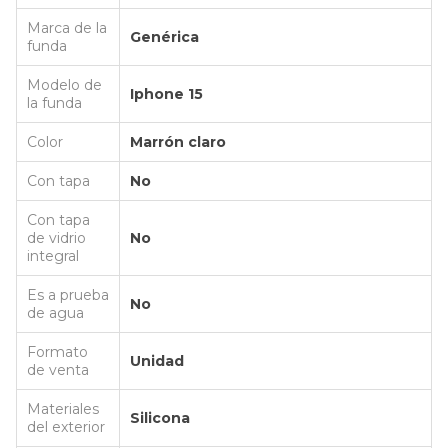
Marca de la
Genérica
funda
Modelo de
Iphone 15
la funda
Color
Marrón claro
Con tapa
No
Con tapa
de vidrio
No
integral
Es a prueba
No
de agua
Formato
Unidad
de venta
Materiales
Silicona
del exterior