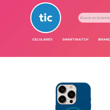
CELULARES
SMARTWATCH
BRAND
PROMOS
ADI
HONOR
APP
APPLE IPHONE
AST
BLU PRODUCTS
BM
XIAOMI
DIE
SAMSUNG
DK
FER