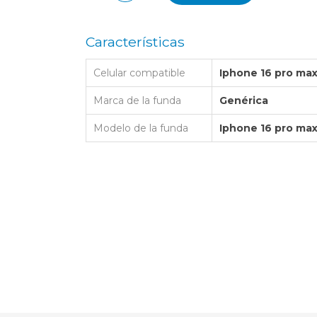
LAPTOP BAG
BUMPER
SS
N
Nuevo Centro Shopping
TPU MAGSAFE
FOLIO CASE
SHINE
LO KITTY
Características
Atlántico Shopping - Maldonado
LEATHER CAS
GO BOSS
Celular compatible
Iphone 16 pro ma
SILICONA MAG
ORIGINAL IP
L LAGERFELD
Marca de la funda
Genérica
SILICONA MA
OSTE
Modelo de la funda
Iphone 16 pro ma
CEDES BENZ - AMG
 BULL
MSUNG