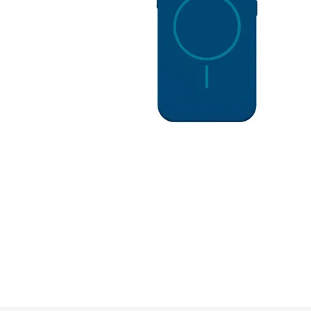
GUE
HEL
HU
KAR
LAC
MER
RED
SA