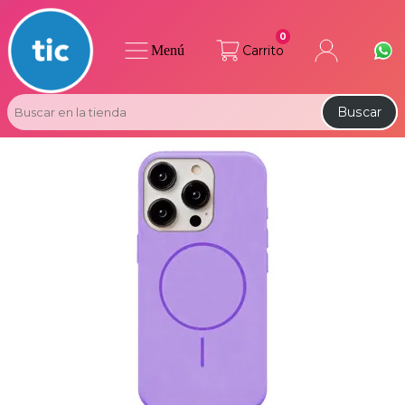
0
Menú
Carrito
Buscar