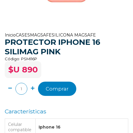
Inicio
CASES
MAGSAFE
SILICONA MAGSAFE
PROTECTOR IPHONE 16
SILIMAG PINK
Código:
PSMI16P
$U 890
Comprar
Características
Celular
Iphone 16
compatible