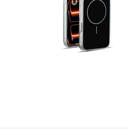
GUE
HEL
HU
KAR
LAC
MER
RED
SA