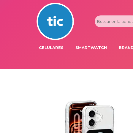
CELULARES
SMARTWATCH
BRAND
PROMOS
ADI
HONOR
APP
APPLE IPHONE
AST
BLU PRODUCTS
BM
XIAOMI
DIE
SAMSUNG
DK
FER