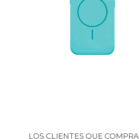
GUE
HEL
HU
KAR
LAC
MER
RED
SA
LOS CLIENTES QUE COMPR