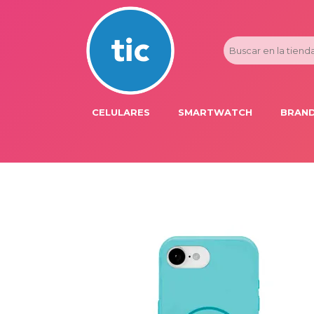
CELULARES
SMARTWATCH
BRAND
PROMOS
ADI
HONOR
APP
APPLE IPHONE
AST
BLU PRODUCTS
BM
XIAOMI
DIE
SAMSUNG
DK
FER