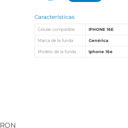
LAPTOP BAG
BUMPER
SS
N
Nuevo Centro Shopping
TPU MAGSAFE
FOLIO CASE
SHINE
LO KITTY
Características
Atlántico Shopping - Maldonado
LEATHER CAS
GO BOSS
Celular compatible
IPHONE 16E
SILICONA MAG
ORIGINAL IP
L LAGERFELD
Marca de la funda
Genérica
SILICONA MA
OSTE
Modelo de la funda
Iphone 16e
CEDES BENZ - AMG
 BULL
MSUNG
ARON