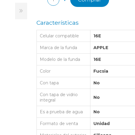
LAPTOP BAG
BUMPER
SS
N
Nuevo Centro Shopping
TPU MAGSAFE
FOLIO CASE
SHINE
LO KITTY
Atlántico Shopping - Maldonado
LEATHER CAS
Características
GO BOSS
SILICONA MAG
Celular compatible
16E
ORIGINAL IP
L LAGERFELD
SILICONA MA
Marca de la funda
APPLE
OSTE
Modelo de la funda
16E
CEDES BENZ - AMG
Color
Fucsia
 BULL
MSUNG
Con tapa
No
Con tapa de vidrio
No
integral
Es a prueba de agua
No
Formato de venta
Unidad