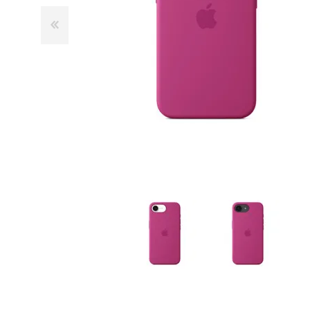
GUE
HEL
HU
KAR
LAC
MER
RED
SA