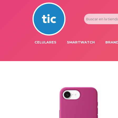
CELULARES
SMARTWATCH
BRAND
PROMOS
ADI
HONOR
APP
APPLE IPHONE
AST
BLU PRODUCTS
BM
XIAOMI
DIE
SAMSUNG
DK
FER