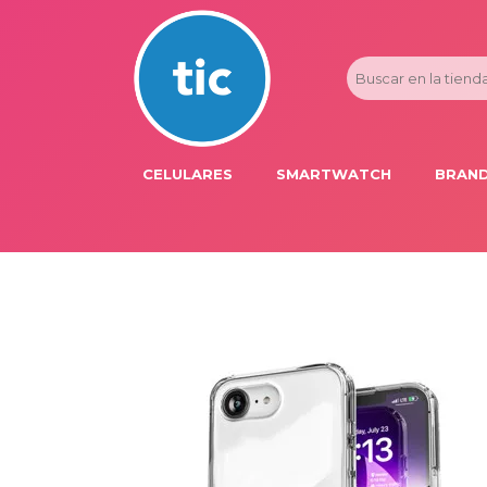
CELULARES
SMARTWATCH
BRAND
PROMOS
ADI
HONOR
APP
APPLE IPHONE
AST
BLU PRODUCTS
BM
XIAOMI
DIE
SAMSUNG
DK
FER