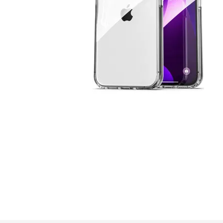
GUE
HEL
HU
KAR
LAC
MER
RED
SA