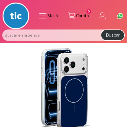
0
Menú
Carrito
Buscar