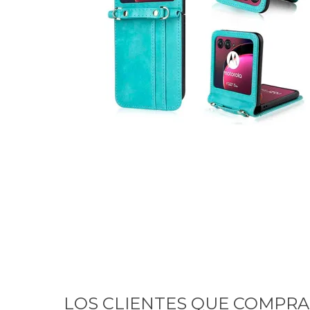
GUE
HEL
HU
KAR
LAC
MER
RED
SA
LOS CLIENTES QUE COMPR