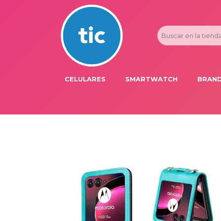
CELULARES
SMARTWATCH
BRAND
PROMOS
ADI
HONOR
APP
APPLE IPHONE
AST
BLU PRODUCTS
BM
XIAOMI
DIE
SAMSUNG
DK
FER