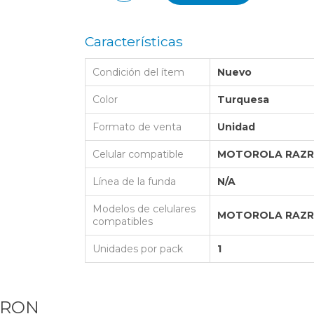
LAPTOP BAG
BUMPER
SS
N
Nuevo Centro Shopping
TPU MAGSAFE
FOLIO CASE
SHINE
LO KITTY
Características
Atlántico Shopping - Maldonado
LEATHER CAS
GO BOSS
Condición del ítem
Nuevo
SILICONA MAG
ORIGINAL IP
L LAGERFELD
Color
Turquesa
SILICONA MA
OSTE
Formato de venta
Unidad
CEDES BENZ - AMG
Celular compatible
MOTOROLA RAZR
 BULL
Línea de la funda
N/A
MSUNG
Modelos de celulares
MOTOROLA RAZR
compatibles
Unidades por pack
1
ARON