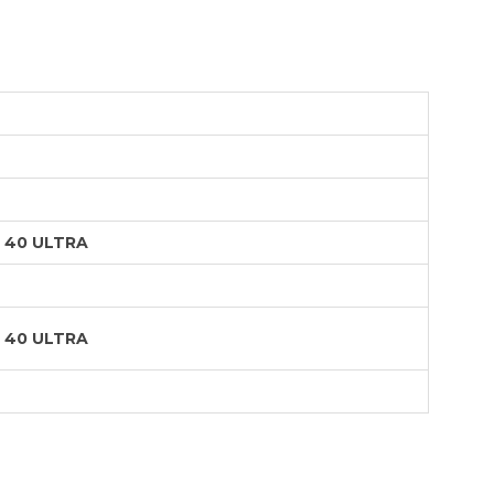
OTEBOOK
LAPIZ PEN
E MAGSAFE
SAFE SIMIL
HONE
GSAFE
 40 ULTRA
 40 ULTRA