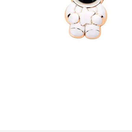
GUE
HEL
HU
KAR
LAC
MER
RED
SA