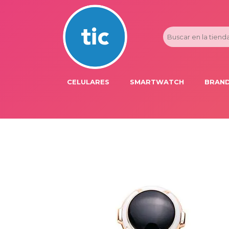
CELULARES
SMARTWATCH
BRAND
PROMOS
ADI
HONOR
APP
APPLE IPHONE
AST
BLU PRODUCTS
BM
XIAOMI
DIE
SAMSUNG
DK
FER