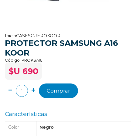
Inicio
CASES
CUERO
KOOR
PROTECTOR SAMSUNG A16
KOOR
Código:
PROKSA16
$U 690
Comprar
Características
Color
Negro