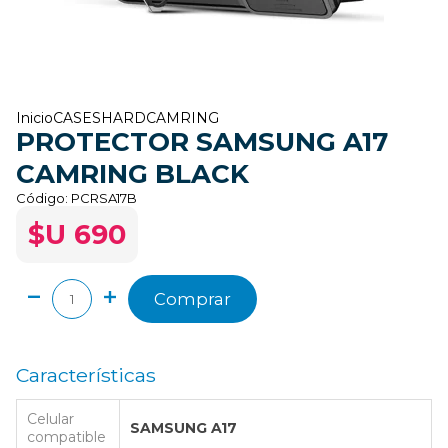
Inicio
CASES
HARD
CAMRING
PROTECTOR SAMSUNG A17
CAMRING BLACK
Código:
PCRSA17B
$U 690
Comprar
Características
Celular
SAMSUNG A17
compatible