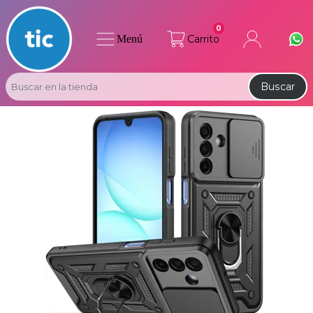
0
Menú
Carrito
Buscar