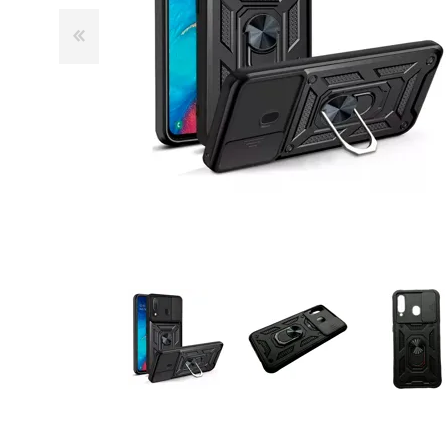
GUE
HEL
HU
KAR
LAC
MER
RED
SA