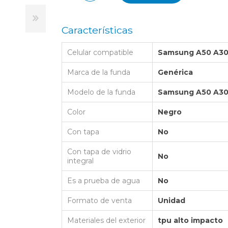
LAPTOP BAG
BUMPER
SS
N
Nuevo Centro Shopping
TPU MAGSAFE
FOLIO CASE
SHINE
LO KITTY
Características
Atlántico Shopping - Maldonado
LEATHER CAS
GO BOSS
Celular compatible
Samsung A50 A30
SILICONA MAG
ORIGINAL IP
L LAGERFELD
Marca de la funda
Genérica
SILICONA MA
OSTE
Modelo de la funda
Samsung A50 A30
CEDES BENZ - AMG
Color
Negro
 BULL
Con tapa
No
MSUNG
Con tapa de vidrio
No
integral
Es a prueba de agua
No
Formato de venta
Unidad
Materiales del exterior
tpu alto impacto