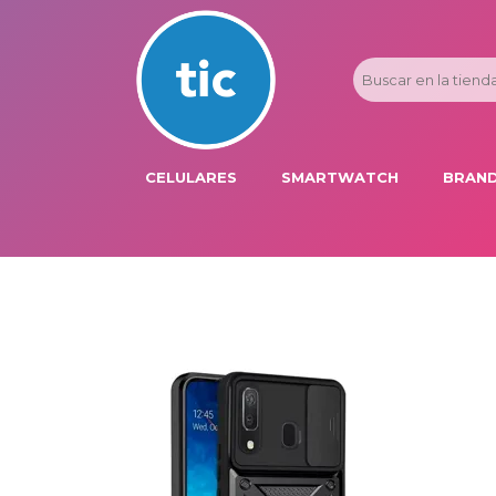
CELULARES
SMARTWATCH
BRAND
PROMOS
ADI
HONOR
APP
APPLE IPHONE
AST
BLU PRODUCTS
BM
XIAOMI
DIE
SAMSUNG
DK
FER