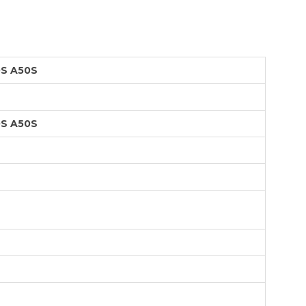
OTEBOOK
LAPIZ PEN
E MAGSAFE
S A50S
SAFE SIMIL
HONE
GSAFE
S A50S