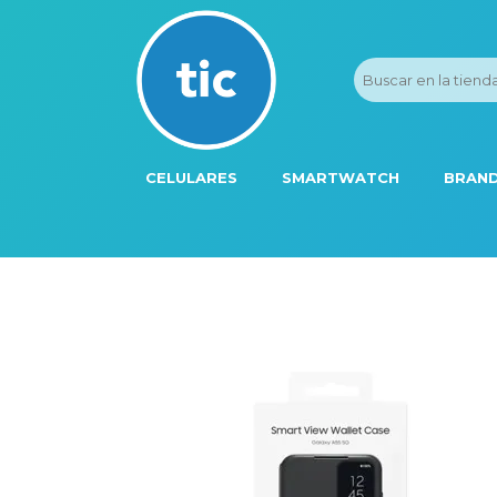
CELULARES
SMARTWATCH
BRAND
PROMOS
ADI
HONOR
APP
APPLE IPHONE
AST
BLU PRODUCTS
BM
XIAOMI
DIE
SAMSUNG
DK
FER