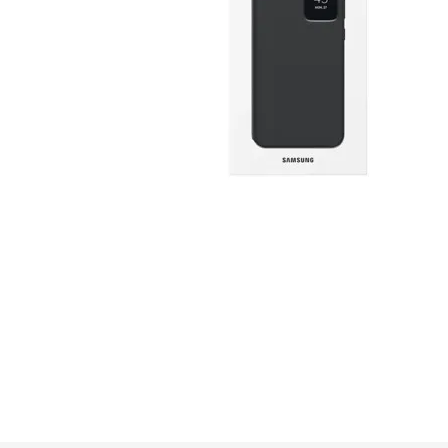
GUE
HEL
HU
KAR
LAC
MER
RED
SA