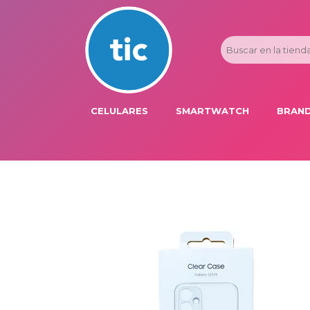
CELULARES
SMARTWATCH
BRAND
PROMOS
ADI
HONOR
APP
APPLE IPHONE
AST
BLU PRODUCTS
BM
XIAOMI
DIE
SAMSUNG
DK
FER