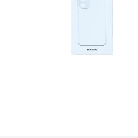
GUE
HEL
HU
KAR
LAC
MER
RED
SA