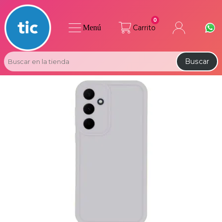
0
Menú
Carrito
Buscar