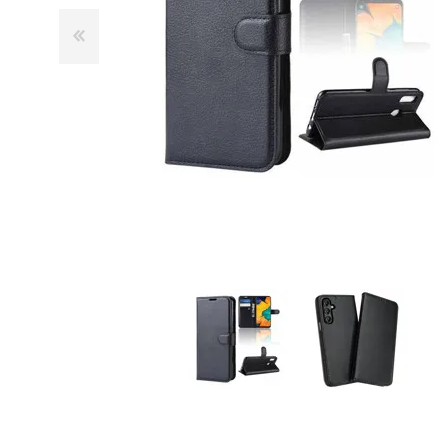
GUE
HEL
HU
KAR
LAC
MER
RED
SA