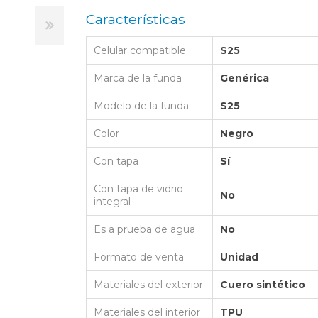
LAPTOP BAG
BUMPER
SS
N
Características
Nuevo Centro Shopping
TPU MAGSAFE
FOLIO CASE
SHINE
LO KITTY
Atlántico Shopping - Maldonado
LEATHER CAS
Celular compatible
S25
GO BOSS
SILICONA MAG
Marca de la funda
Genérica
ORIGINAL IP
L LAGERFELD
Modelo de la funda
S25
SILICONA MA
OSTE
Color
Negro
CEDES BENZ - AMG
Con tapa
Sí
 BULL
Con tapa de vidrio
MSUNG
No
integral
Es a prueba de agua
No
Formato de venta
Unidad
Materiales del exterior
Cuero sintético
Materiales del interior
TPU