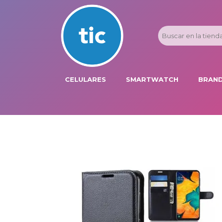
CELULARES
SMARTWATCH
BRAND
PROMOS
ADI
HONOR
APP
APPLE IPHONE
AST
BLU PRODUCTS
BM
XIAOMI
DIE
SAMSUNG
DK
FER