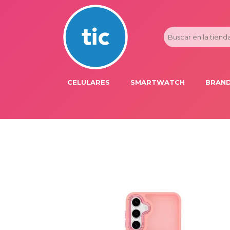
CELULARES
SMARTWATCH
BRAND
PROMOS
ADI
HONOR
APP
APPLE IPHONE
AST
BLU PRODUCTS
BM
XIAOMI
DIE
SAMSUNG
DK
FER