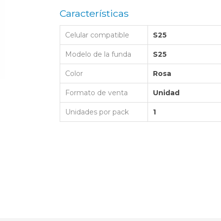
LAPTOP BAG
BUMPER
SS
N
Características
Nuevo Centro Shopping
TPU MAGSAFE
FOLIO CASE
SHINE
LO KITTY
Atlántico Shopping - Maldonado
LEATHER CAS
Celular compatible
S25
GO BOSS
SILICONA MAG
Modelo de la funda
S25
ORIGINAL IP
L LAGERFELD
Color
Rosa
SILICONA MA
OSTE
Formato de venta
Unidad
CEDES BENZ - AMG
Unidades por pack
1
 BULL
MSUNG