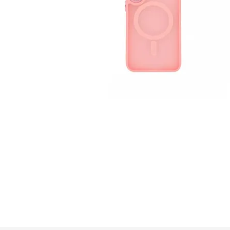
GUE
HEL
HU
KAR
LAC
MER
RED
SA