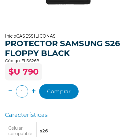
Inicio
CASES
SILICONAS
PROTECTOR SAMSUNG S26
FLOPPY BLACK
Código:
FLSS26B
$U 790
Comprar
Características
Celular
s26
compatible