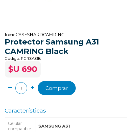
Inicio
CASES
HARD
CAMRING
Protector Samsung A31
CAMRING Black
Código:
PCRSA31B
$U 690
Comprar
Características
Celular
SAMSUNG A31
compatible