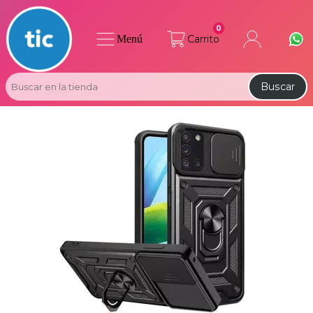
0
Menú
Carrito
Buscar