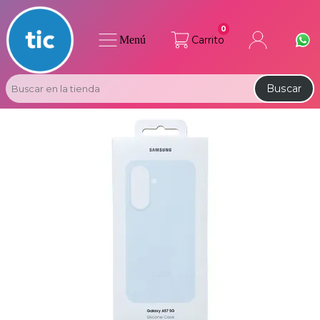
0
Menú
Carrito
Buscar