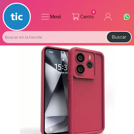
0
Menú
Carrito
Buscar