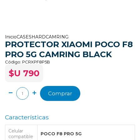
Inicio
CASES
HARD
CAMRING
PROTECTOR XIAOMI POCO F8
PRO 5G CAMRING BLACK
Código:
PCRXPF8P5B
$U 790
Comprar
Características
Celular
POCO F8 PRO 5G
compatible