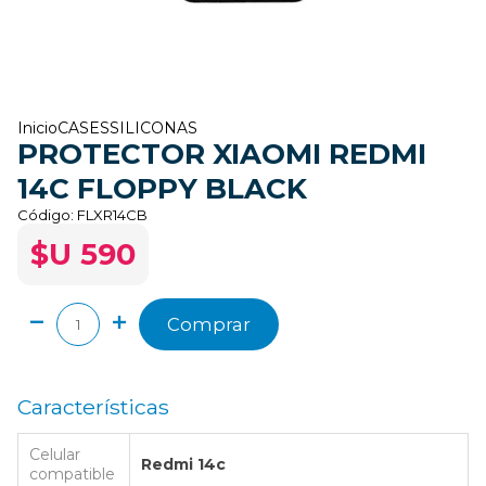
Inicio
CASES
SILICONAS
PROTECTOR XIAOMI REDMI
14C FLOPPY BLACK
Código:
FLXR14CB
$U 590
Comprar
Características
Celular
Redmi 14c
compatible