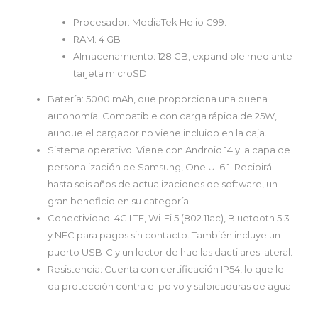
Procesador:
MediaTek Helio G99.
RAM:
4 GB
Almacenamiento:
128 GB, expandible mediante
tarjeta microSD.
Batería:
5000 mAh, que proporciona una buena
autonomía. Compatible con carga rápida de 25W,
aunque el cargador no viene incluido en la caja.
Sistema operativo:
Viene con Android 14 y la capa de
personalización de Samsung, One UI 6.1. Recibirá
hasta seis años de actualizaciones de software, un
gran beneficio en su categoría.
Conectividad:
4G LTE, Wi-Fi 5 (802.11ac), Bluetooth 5.3
y NFC para pagos sin contacto. También incluye un
puerto USB-C y un lector de huellas dactilares lateral.
Resistencia:
Cuenta con certificación IP54, lo que le
da protección contra el polvo y salpicaduras de agua.