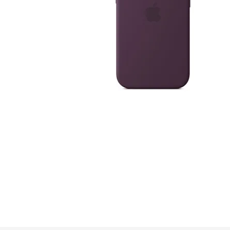
GUE
HEL
HU
KAR
LAC
MER
RED
SA