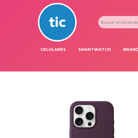
CELULARES
SMARTWATCH
BRAND
PROMOS
ADI
HONOR
APP
APPLE IPHONE
AST
BLU PRODUCTS
BM
XIAOMI
DIE
SAMSUNG
DK
FER