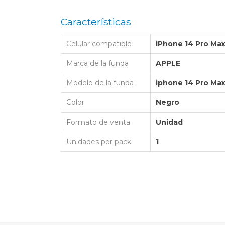
LAPTOP BAG
BUMPER
SS
N
Nuevo Centro Shopping
TPU MAGSAFE
Características
FOLIO CASE
SHINE
LO KITTY
Atlántico Shopping - Maldonado
LEATHER CAS
Celular compatible
iPhone 14 Pro Ma
GO BOSS
SILICONA MAG
ORIGINAL IP
L LAGERFELD
Marca de la funda
APPLE
SILICONA MA
OSTE
Modelo de la funda
iphone 14 Pro Ma
CEDES BENZ - AMG
Color
Negro
 BULL
Formato de venta
Unidad
MSUNG
Unidades por pack
1