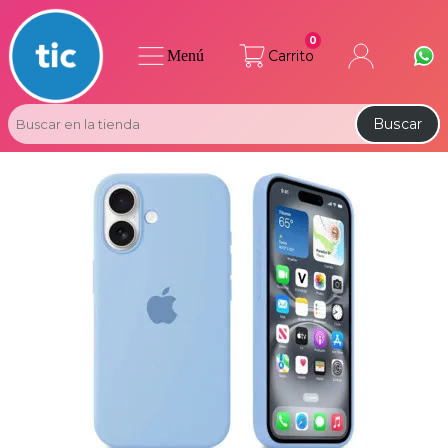
0
Menú
Carrito
Buscar