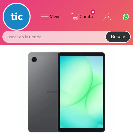
0
Menú
Carrito
Buscar