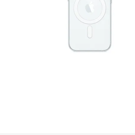
GUE
HEL
HU
KAR
LAC
MER
RED
SA