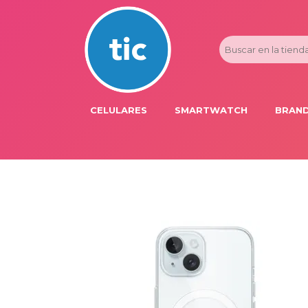
CELULARES
SMARTWATCH
BRAND
PROMOS
ADI
HONOR
APP
APPLE IPHONE
AST
BLU PRODUCTS
BM
XIAOMI
DIE
SAMSUNG
DK
FER