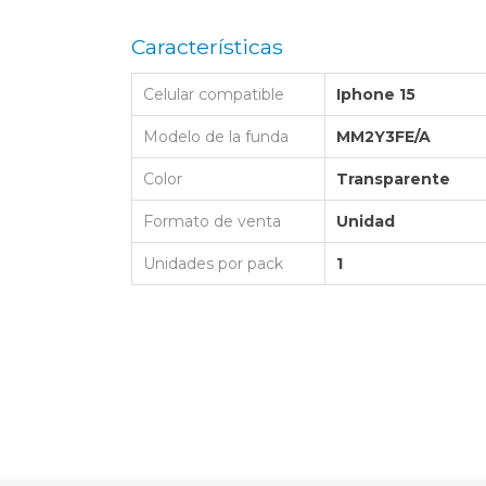
LAPTOP BAG
BUMPER
SS
N
Nuevo Centro Shopping
TPU MAGSAFE
Características
FOLIO CASE
SHINE
LO KITTY
Atlántico Shopping - Maldonado
LEATHER CAS
Celular compatible
Iphone 15
GO BOSS
SILICONA MAG
ORIGINAL IP
L LAGERFELD
Modelo de la funda
MM2Y3FE/A
SILICONA MA
OSTE
Color
Transparente
CEDES BENZ - AMG
Formato de venta
Unidad
 BULL
Unidades por pack
1
MSUNG