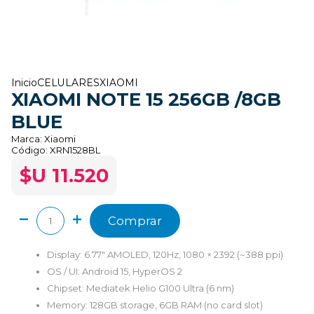
Inicio
CELULARES
XIAOMI
XIAOMI NOTE 15 256GB /8GB
BLUE
Marca:
Xiaomi
Código:
XRN1528BL
$U 11.520
Comprar
Display: 6.77″ AMOLED, 120Hz, 1080 × 2392 (~388 ppi)
OS / UI: Android 15, HyperOS 2
Chipset: Mediatek Helio G100 Ultra (6 nm)
Memory: 128GB storage, 6GB RAM (no card slot)