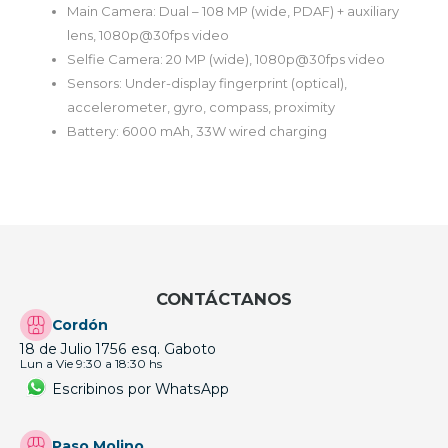
Main Camera: Dual – 108 MP (wide, PDAF) + auxiliary
lens, 1080p@30fps video
Selfie Camera: 20 MP (wide), 1080p@30fps video
Sensors: Under-display fingerprint (optical),
accelerometer, gyro, compass, proximity
Battery: 6000 mAh, 33W wired charging
CONTÁCTANOS
Cordón
18 de Julio 1756 esq. Gaboto
Lun a Vie 9:30 a 18:30 hs
Escribinos por WhatsApp
Paso Molino